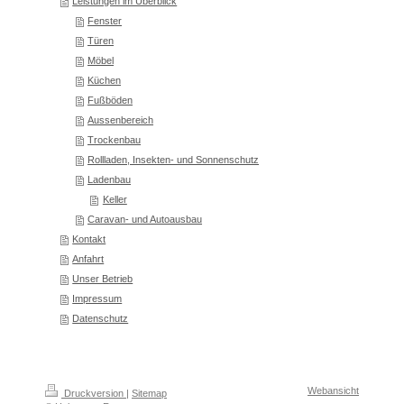
Leistungen im Überblick
Fenster
Türen
Möbel
Küchen
Fußböden
Aussenbereich
Trockenbau
Rollladen, Insekten- und Sonnenschutz
Ladenbau
Keller
Caravan- und Autoausbau
Kontakt
Anfahrt
Unser Betrieb
Impressum
Datenschutz
Webansicht
Druckversion
|
Sitemap